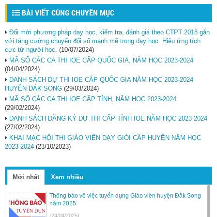
BÀI VIẾT CÙNG CHUYÊN MỤC
Đổi mới phương pháp dạy học, kiểm tra, đánh giá theo CTPT 2018 gắn
với tăng cường chuyển đổi số mạnh mẽ trong dạy học. Hiệu ứng tích
cực từ người học.
(10/07/2024)
MÃ SỐ CÁC CA THI IOE CẤP QUỐC GIA, NĂM HỌC 2023-2024
(04/04/2024)
DANH SÁCH DỰ THI IOE CẤP QUỐC GIA NĂM HỌC 2023-2024
HUYỆN ĐẮK SONG
(29/03/2024)
MÃ SỐ CÁC CA THI IOE CẤP TỈNH, NĂM HỌC 2023-2024
(29/02/2024)
DANH SÁCH ĐĂNG KÝ DỰ THI CẤP TỈNH IOE NĂM HỌC 2023-2024
(27/02/2024)
KHAI MẠC HỘI THI GIÁO VIÊN DẠY GIỎI CẤP HUYỆN NĂM HỌC
2023-2024
(23/10/2023)
Mới nhất
Xem nhiều
Thông báo vê việc tuyển dụng Giáo viên huyện Đắk Song
năm 2025.
(24/04/2025)