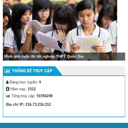
Hình ảnh lễ khai giảng năm học mới
THỐNG KÊ TRUY CẬP
Đang trực tuyến:
4
Hôm nay:
1512
Tổng truy cập:
51556248
Địa chỉ IP: 216.73.216.212