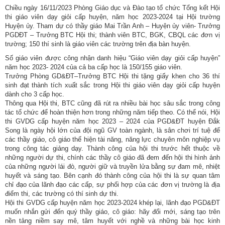
Chiều ngày 16/11/2023 Phòng Giáo dục và Đào tạo tổ chức Tổng kết Hội
thi giáo viên dạy giỏi cấp huyện, năm học 2023-2024 tại Hội trường
Huyện ủy. Tham dự có thầy giáo Mai Trần Anh – Huyện ủy viên- Trưởng
PGDĐT – Trưởng BTC Hội thi; thành viên BTC, BGK, CBQL các đơn vị
trường; 150 thí sinh là giáo viên các trường trên địa bàn huyện.
Số giáo viên được công nhận danh hiệu “Giáo viên dạy giỏi cấp huyện”
năm học 2023- 2024 của cả ba cấp học là 150/155 giáo viên.
Trưởng Phòng GD&ĐT–Trưởng BTC Hội thi tặng giấy khen cho 36 thí
sinh đạt thành tích xuất sắc trong Hội thi giáo viên dạy giỏi cấp huyện
dành cho 3 cấp học.
Thông qua Hội thi, BTC cũng đã rút ra nhiều bài học sâu sắc trong công
tác tổ chức để hoàn thiện hơn trong những năm tiếp theo. Có thể nói, Hội
thi GVDG cấp huyện năm học 2023 – 2024 của PGD&ĐT huyện Đắk
Song là ngày hội lớn của đội ngũ GV toàn ngành, là sân chơi trí tuệ để
các thầy giáo, cô giáo thể hiện tài năng, năng lực chuyên môn nghiệp vụ
trong công tác giảng dạy. Thành công của hội thi trước hết thuộc về
những người dự thi, chính các thầy cô giáo đã đem đến hội thi hình ảnh
của những người lái đò, người giữ và truyền lửa bằng sự đam mê, nhiệt
huyết và sáng tạo. Bên cạnh đó thành công của hội thi là sự quan tâm
chỉ đạo của lãnh đạo các cấp, sự phối hợp của các đơn vị trường là địa
điểm thi, các trường có thí sinh dự thi.
Hội thi GVDG cấp huyện năm học 2023-2024 khép lại, lãnh đạo PGD&ĐT
muốn nhắn gửi đến quý thầy giáo, cô giáo: hãy đổi mới, sáng tạo trên
nền tảng niềm say mê, tâm huyết với nghề và những bài học kinh