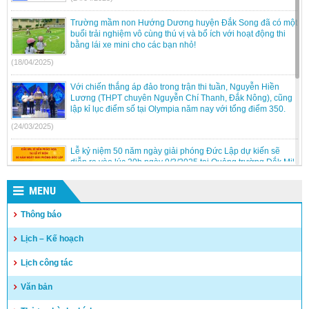
Trường mầm non Hướng Dương huyện Đắk Song đã có một
buổi trải nghiệm vô cùng thú vị và bổ ích với hoạt động thi
bằng lái xe mini cho các bạn nhỏ!
(18/04/2025)
Với chiến thắng áp đảo trong trận thi tuần, Nguyễn Hiền
Lương (THPT chuyên Nguyễn Chí Thanh, Đắk Nông), cũng
lập kỉ lục điểm số tại Olympia năm nay với tổng điểm 350.
(24/03/2025)
Lễ kỷ niệm 50 năm ngày giải phóng Đức Lập dự kiến sẽ
diễn ra vào lúc 20h ngày 9/3/2025 tại Quảng trường Đắk Mil.
(05/03/2025)
MENU
Kỳ thi chọn học sinh giỏi trung học cơ sở cấp tỉnh, năm học
Thông báo
2024 – 2025 tại Hội đồng thi Đắk Song.
(05/03/2025)
Lịch – Kế hoạch
Sinh hoạt dưới cờ của các đơn vị trường học thuộc huyện!!
Lịch công tác
(24/02/2025)
Văn bản