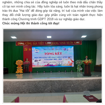
nghiệm, những chia sẻ của đồng nghiệp sẽ luôn theo mãi dấu chân thầy
cô tại nơi mình công tác. Hãy luôn tỏa sáng, luôn là hạt nhân trong phong
trào thi đua “Hai tốt” để đóng góp tài năng, trí tuệ của mình vào việc làm
thay đổi chất lượng giáo dục góp phần cùng với toàn ngành thực hiện
thành công Chương trình GDPT 2018 và sự nghiệp giáo dục.
Chúc mừng Hội thi thành công tốt đẹp!