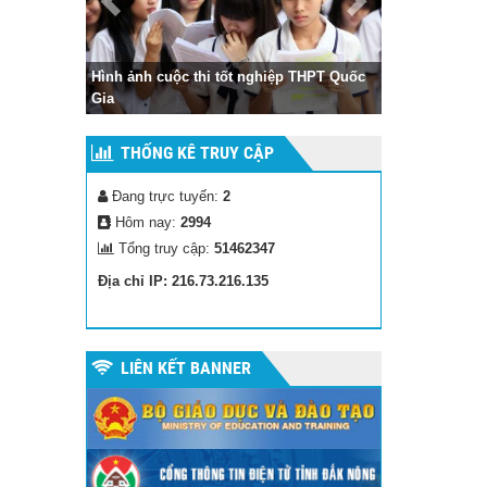
Hình ảnh cuộc thi tốt nghiệp THPT Quốc
Gia
THỐNG KÊ TRUY CẬP
Đang trực tuyến:
2
Hôm nay:
2994
Tổng truy cập:
51462347
Địa chỉ IP: 216.73.216.135
LIÊN KẾT BANNER