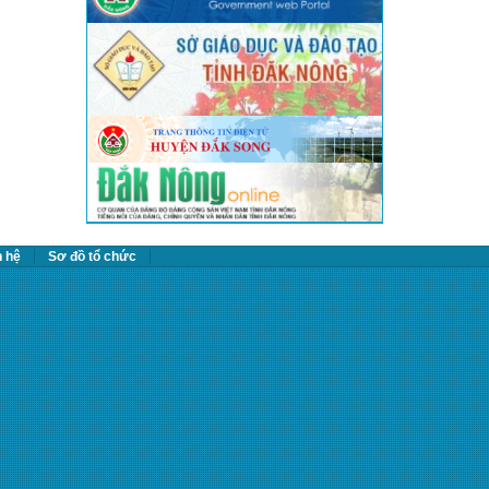
n hệ
Sơ đồ tổ chức