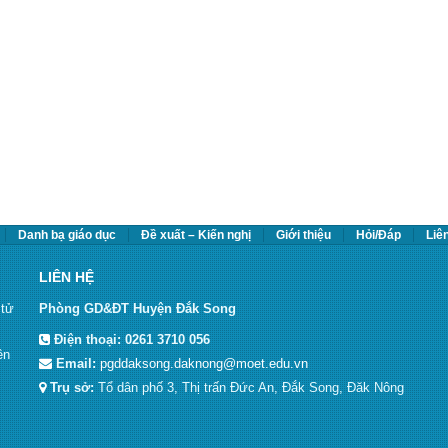
Danh bạ giáo dục
Đề xuất – Kiến nghị
Giới thiệu
Hỏi/Đáp
Liê
LIÊN HỆ
 tử
Phòng GD&ĐT Huyện Đắk Song
Điện thoại:
0261 3710 056
ền
Email:
pgddaksong.daknong@moet.edu.vn
Trụ sở:
Tổ dân phố 3, Thị trấn Đức An, Đắk Song, Đăk Nông