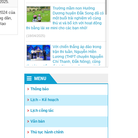
2025.
Trường mầm non Hướng
2024 của
Dương huyện Đắk Song đã có
ng dân,
một buổi trải nghiệm vô cùng
thú vị và bổ ích với hoạt động
 tạo
thi bằng lái xe mini cho các bạn nhỏ!
(18/04/2025)
Với chiến thắng áp đảo trong
trận thi tuần, Nguyễn Hiền
Lương (THPT chuyên Nguyễn
Chí Thanh, Đắk Nông), cũng
lập kỉ lục điểm số tại Olympia năm nay với tổng
điểm 350.
MENU
(24/03/2025)
Thông báo
Lễ kỷ niệm 50 năm ngày giải
phóng Đức Lập dự kiến sẽ diễn
Lịch – Kế hoạch
ra vào lúc 20h ngày 9/3/2025 tại
Quảng trường Đắk Mil.
Lịch công tác
(05/03/2025)
Văn bản
Kỳ thi chọn học sinh giỏi trung
học cơ sở cấp tỉnh, năm học
Thủ tục hành chính
2024 – 2025 tại Hội đồng thi