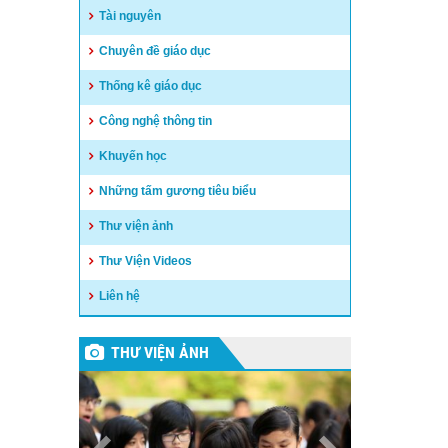
Đắk Song.
Tài nguyên
(05/03/2025)
Chuyên đề giáo dục
Sinh hoạt dưới cờ của các đơn
vị trường học thuộc huyện!!
Thống kê giáo dục
(24/02/2025)
Công nghệ thông tin
Khuyến học
Những tấm gương tiêu biểu
Thư viện ảnh
Thư Viện Videos
Liên hệ
THƯ VIỆN ẢNH