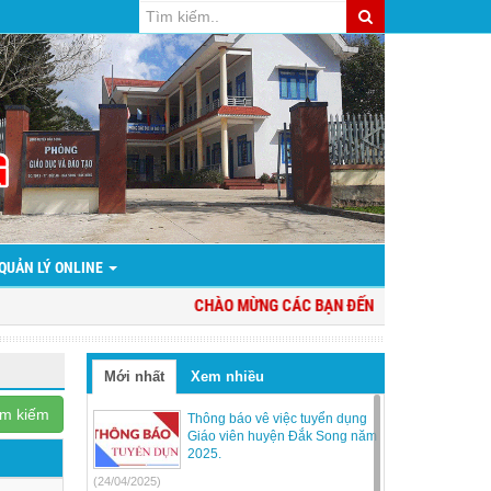
QUẢN LÝ ONLINE
CHÀO MỪNG CÁC BẠN ĐẾN VỚI WEBSITE PHÒN
Mới nhất
Xem nhiều
ìm kiếm
Thông báo vê việc tuyển dụng
Giáo viên huyện Đắk Song năm
2025.
(24/04/2025)