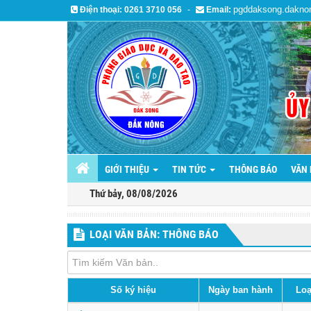
pgddaksong.dakno
Điện thoại:
0261 3710 056
-
Email:
GIỚI THIỆU
TIN TỨC
THÔNG BÁO
VĂN
Thứ bảy, 08/08/2026
LOẠI VĂN BẢN: THÔNG BÁO
Số ký hiệu
Ngày ban hành
Loạ