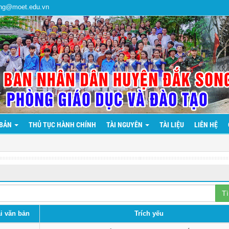
ng@moet.edu.vn
 BẢN
THỦ TỤC HÀNH CHÍNH
TÀI NGUYÊN
TÀI LIỆU
LIÊN HỆ
T
i văn bản
Trích yếu