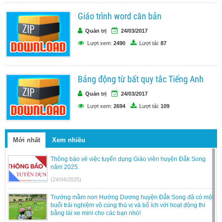
Giáo trình word căn bản
Quản trị
24/03/2017
Lượt xem:
2490
Lượt tải:
87
Bảng động từ bất quy tắc Tiếng Anh
Quản trị
24/03/2017
Lượt xem:
2694
Lượt tải:
109
Mới nhất
Xem nhiều
Thông báo vê việc tuyển dụng Giáo viên huyện Đắk Song
năm 2025.
(24/04/2025)
Trường mầm non Hướng Dương huyện Đắk Song đã có một
buổi trải nghiệm vô cùng thú vị và bổ ích với hoạt động thi
bằng lái xe mini cho các bạn nhỏ!