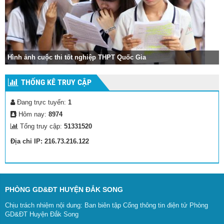
Hình ảnh cuộc thi tốt nghiệp THPT Quốc Gia
THỐNG KÊ TRUY CẬP
Đang trực tuyến:
1
Hôm nay:
8974
Tổng truy cập:
51331520
Địa chỉ IP: 216.73.216.122
PHÒNG GD&ĐT HUYỆN ĐẮK SONG
Chịu trách nhiệm nội dung: Ban biên tập Cổng thông tin điện tử Phòng
GD&ĐT Huyện Đắk Song