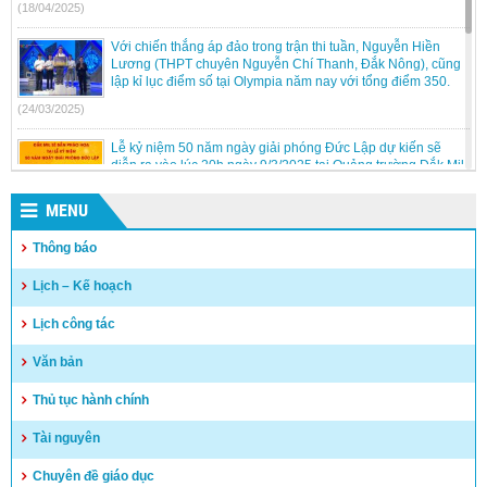
(18/04/2025)
Với chiến thắng áp đảo trong trận thi tuần, Nguyễn Hiền
Lương (THPT chuyên Nguyễn Chí Thanh, Đắk Nông), cũng
lập kỉ lục điểm số tại Olympia năm nay với tổng điểm 350.
(24/03/2025)
Lễ kỷ niệm 50 năm ngày giải phóng Đức Lập dự kiến sẽ
diễn ra vào lúc 20h ngày 9/3/2025 tại Quảng trường Đắk Mil.
(05/03/2025)
MENU
Kỳ thi chọn học sinh giỏi trung học cơ sở cấp tỉnh, năm học
Thông báo
2024 – 2025 tại Hội đồng thi Đắk Song.
(05/03/2025)
Lịch – Kế hoạch
Sinh hoạt dưới cờ của các đơn vị trường học thuộc huyện!!
Lịch công tác
(24/02/2025)
Văn bản
Thủ tục hành chính
Tài nguyên
Chuyên đề giáo dục