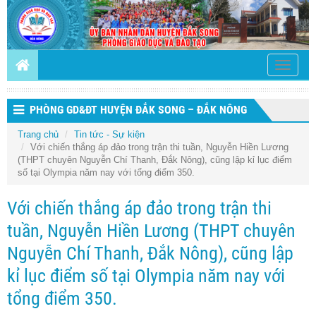
Toggle
navigati
PHÒNG GD&ĐT HUYỆN ĐẮK SONG – ĐẮK NÔNG
Trang chủ
Tin tức - Sự kiện
Với chiến thắng áp đảo trong trận thi tuần, Nguyễn Hiền Lương
(THPT chuyên Nguyễn Chí Thanh, Đắk Nông), cũng lập kỉ lục điểm
số tại Olympia năm nay với tổng điểm 350.
Với chiến thắng áp đảo trong trận thi
tuần, Nguyễn Hiền Lương (THPT chuyên
Nguyễn Chí Thanh, Đắk Nông), cũng lập
kỉ lục điểm số tại Olympia năm nay với
tổng điểm 350.