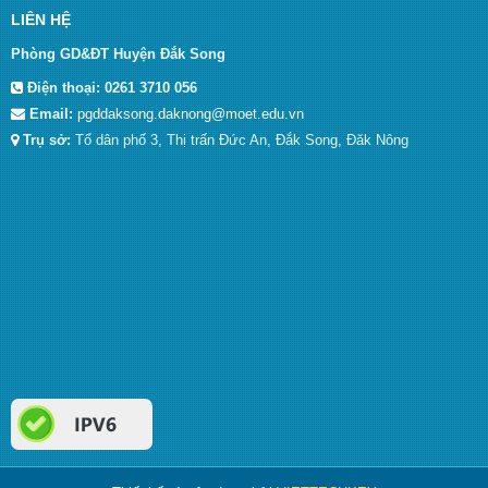
LIÊN HỆ
Phòng GD&ĐT Huyện Đắk Song
Điện thoại:
0261 3710 056
Email:
pgddaksong.daknong@moet.edu.vn
Trụ sở:
Tổ dân phố 3, Thị trấn Đức An, Đắk Song, Đăk Nông