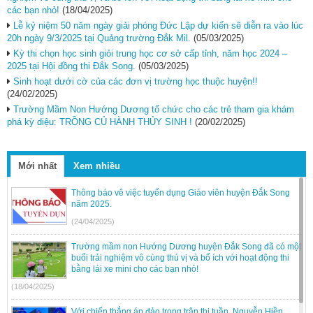
các bạn nhỏ!
(18/04/2025)
Lễ kỷ niệm 50 năm ngày giải phóng Đức Lập dự kiến sẽ diễn ra vào lúc
20h ngày 9/3/2025 tại Quảng trường Đắk Mil.
(05/03/2025)
Kỳ thi chọn học sinh giỏi trung học cơ sở cấp tỉnh, năm học 2024 –
2025 tại Hội đồng thi Đắk Song.
(05/03/2025)
Sinh hoạt dưới cờ của các đơn vị trường học thuộc huyện!!
(24/02/2025)
Trường Mầm Non Hướng Dương tổ chức cho các trẻ tham gia khám
phá kỳ diệu: TRỒNG CỦ HÀNH THỦY SINH !
(20/02/2025)
Mới nhất
Xem nhiều
Thông báo vê việc tuyển dụng Giáo viên huyện Đắk Song
năm 2025.
(24/04/2025)
Trường mầm non Hướng Dương huyện Đắk Song đã có một
buổi trải nghiệm vô cùng thú vị và bổ ích với hoạt động thi
bằng lái xe mini cho các bạn nhỏ!
(18/04/2025)
Với chiến thắng áp đảo trong trận thi tuần, Nguyễn Hiền