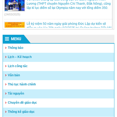
Lương (THPT chuyên Nguyễn Chí Thanh, Đắk Nông), cũng
lập kỉ lục điểm số tại Olympia năm nay với tổng điểm 350.
(24/03/2025)
Lễ kỷ niệm 50 năm ngày giải phóng Đức Lập dự kiến sẽ
diễn ra vào lúc 20h ngày 9/3/2025 tại Quảng trường Đắk Mil.
(05/03/2025)
MENU
Kỳ thi chọn học sinh giỏi trung học cơ sở cấp tỉnh, năm học
Thông báo
2024 – 2025 tại Hội đồng thi Đắk Song.
(05/03/2025)
Lịch – Kế hoạch
Sinh hoạt dưới cờ của các đơn vị trường học thuộc huyện!!
Lịch công tác
(24/02/2025)
Văn bản
Thủ tục hành chính
Tài nguyên
Chuyên đề giáo dục
Thống kê giáo dục