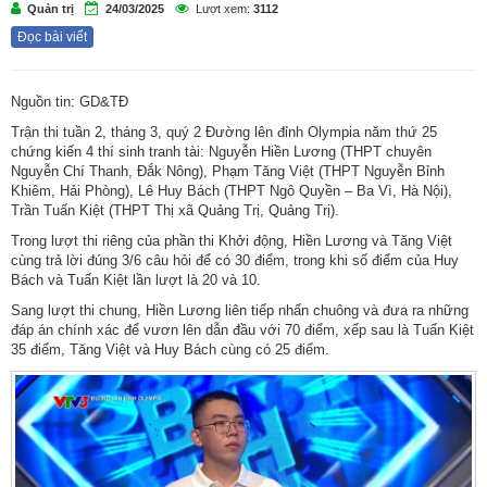
Quản trị
24/03/2025
Lượt xem:
3112
Đọc bài viết
Nguồn tin: GD&TĐ
Trận thi tuần 2, tháng 3, quý 2 Đường lên đỉnh Olympia năm thứ 25
chứng kiến 4 thí sinh tranh tài: Nguyễn Hiền Lương (THPT chuyên
Nguyễn Chí Thanh, Đắk Nông), Phạm Tăng Việt (THPT Nguyễn Bỉnh
Khiêm, Hải Phòng), Lê Huy Bách (THPT Ngô Quyền – Ba Vì, Hà Nội),
Trần Tuấn Kiệt (THPT Thị xã Quảng Trị, Quảng Trị).
Trong lượt thi riêng của phần thi Khởi động, Hiền Lương và Tăng Việt
cùng trả lời đúng 3/6 câu hỏi để có 30 điểm, trong khi số điểm của Huy
Bách và Tuấn Kiệt lần lượt là 20 và 10.
Sang lượt thi chung, Hiền Lương liên tiếp nhấn chuông và đưa ra những
đáp án chính xác để vươn lên dẫn đầu với 70 điểm, xếp sau là Tuấn Kiệt
35 điểm, Tăng Việt và Huy Bách cùng có 25 điểm.