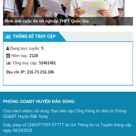
ốc Gia
Hình ảnh lễ khai giảng năm học mới
THỐNG KÊ TRUY CẬP
Đang trực tuyến:
5
Hôm nay:
2128
Tổng truy cập:
51461481
Địa chỉ IP: 216.73.216.186
PHÒNG GD&ĐT HUYỆN ĐẮK SONG
Chịu trách nhiệm nội dung: Ban biên tập Cổng thông tin điện tử Phòng
GD&ĐT Huyện Đắk Song
Giấy phép số 119/GPTTĐT-STTTT do Sở Thông tin và Truyền thông cấp
ngày 04/10/2018