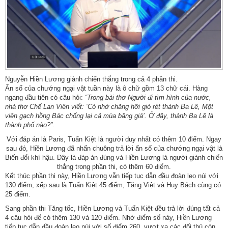
Nguyễn Hiền Lương giành chiến thắng trong cả 4 phần thi.
Ẩn số của chướng ngại vật tuần này là ô chữ gồm 13 chữ cái. Hàng
ngang đầu tiên có câu hỏi:
“Trong bài thơ Người đi tìm hình của nước,
nhà thơ Chế Lan Viên viết: ‘Có nhớ chăng hỡi gió rét thành Ba Lê, Một
viên gạch hồng Bác chống lại cả mùa băng giá’. Ở đây, thành Ba Lê là
thành phố nào?”
.
Với đáp án là Paris, Tuấn Kiệt là người duy nhất có thêm 10 điểm. Ngay
sau đó, Hiền Lương đã nhấn chuông trả lời ẩn số của chướng ngại vật là
Biến đổi khí hậu. Đây là đáp án đúng và Hiền Lương là người giành chiến
thắng trong phần thi, có thêm 60 điểm.
Kết thúc phần thi này, Hiền Lương vẫn tiếp tục dẫn đầu đoàn leo núi với
130 điểm, xếp sau là Tuấn Kiệt 45 điểm, Tăng Việt và Huy Bách cùng có
25 điểm.
Sang phần thi Tăng tốc, Hiền Lương và Tuấn Kiệt đều trả lời đúng tất cả
4 câu hỏi để có thêm 130 và 120 điểm. Nhờ điểm số này, Hiền Lương
tiếp tục dẫn đầu đoàn leo núi với số điểm 260, vượt xa các đối thủ còn