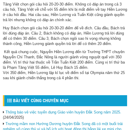
Tăng Việt chọn gói câu hỏi 20-20-30 điểm. Không có đáp án trong cả 3
câu hỏi, Tăng Việt về chỗ với 55 điểm khi bị mất điểm về tay Hiền Lương
ở câu hỏi đầu. Hai câu sau, Hiền Lương và Tuấn Kiệt cũng giành quyền
trả lời nhưng không có đáp án chính xác.
Huy Bách chọn gói câu hỏi 20-30-20 điểm để về đích. Câu đầu, Bách trả
lời đúng đáp án. Câu 2, Bách không có đáp án, Hiền Lương trả lời đúng
để có thêm 30 điểm. Câu 3, Bách chọn ngôi sao hi vọng nhưng không
thành công, Hiền Lương giành quyền trả lời để có thêm 20 điểm.
Kết quả chung cuộc, Nguyễn Hiền Lương đến từ Trường THPT chuyên
Nguyễn Chí Thanh, Đắc Nông là người giành vòng nguyệt quế với 350
điểm. Vị trí thứ hai thuộc về Trần Tuấn Kiệt 200 điểm. Cùng vị trí thứ ba
là Phạm Tăng Việt 55 điểm, Lê Huy Bách 15 điểm.
Với 350 điểm, Hiền Lương lập kỉ lục về điểm số tại Olympia năm thứ 25
sau khi giành chiến thắng trong cả 4 phần thi.
BÀI VIẾT CÙNG CHUYÊN MỤC
Thông báo vê việc tuyển dụng Giáo viên huyện Đắk Song năm 2025.
(24/04/2025)
Trường mầm non Hướng Dương huyện Đắk Song đã có một buổi trải
nghiệm vô cùng thú vị và bổ ích với hoạt động thi bằng lái xe mini cho