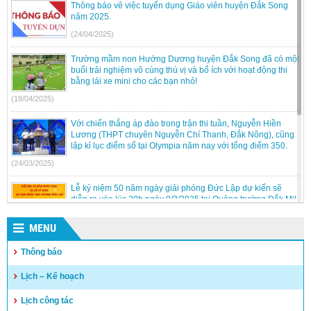
Thông báo vê việc tuyển dụng Giáo viên huyện Đắk Song
năm 2025.
(24/04/2025)
Trường mầm non Hướng Dương huyện Đắk Song đã có một
buổi trải nghiệm vô cùng thú vị và bổ ích với hoạt động thi
bằng lái xe mini cho các bạn nhỏ!
(18/04/2025)
Với chiến thắng áp đảo trong trận thi tuần, Nguyễn Hiền
Lương (THPT chuyên Nguyễn Chí Thanh, Đắk Nông), cũng
lập kỉ lục điểm số tại Olympia năm nay với tổng điểm 350.
(24/03/2025)
Lễ kỷ niệm 50 năm ngày giải phóng Đức Lập dự kiến sẽ
diễn ra vào lúc 20h ngày 9/3/2025 tại Quảng trường Đắk Mil.
(05/03/2025)
MENU
Kỳ thi chọn học sinh giỏi trung học cơ sở cấp tỉnh, năm học
Thông báo
2024 – 2025 tại Hội đồng thi Đắk Song.
(05/03/2025)
Lịch – Kế hoạch
Sinh hoạt dưới cờ của các đơn vị trường học thuộc huyện!!
Lịch công tác