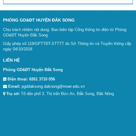
PHÒNG GD&ĐT HUYỆN ĐẮK SONG
Chịu trách nhiệm nội dung: Ban biên tập Cổng thông tin điện tử Phòng
GD&ĐT Huyện Đắk Song
Giấy phép số 119/GPTTĐT-STTTT do Sở Thông tin và Truyền thông cấp
ngày 04/10/2018
LIÊN HỆ
Phòng GD&ĐT Huyện Đắk Song
Điện thoại:
0261 3710 056
Email:
pgddaksong.daknong@moet.edu.vn
Trụ sở:
Tổ dân phố 3, Thị trấn Đức An, Đắk Song, Đăk Nông