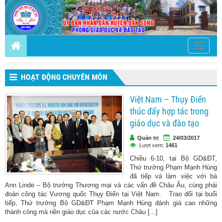
Toggle
navigati
HOẠT ĐỘNG CHUYÊN MÔN
Việt Nam – Thụy Điển
thúc đẩy hợp tác trong
giáo dục và đào tạo
Quản trị
24/03/2017
Lượt xem:
1461
Chiều 6-10, tại Bộ GD&ĐT,
Thứ trưởng Phạm Mạnh Hùng
đã tiếp và làm việc với bà
Ann Linde – Bộ trưởng Thương mại và các vấn đề Châu Âu, cùng phái
đoàn công tác Vương quốc Thụy Điển tại Việt Nam. Trao đổi tại buổi
tiếp, Thứ trưởng Bộ GD&ĐT Phạm Mạnh Hùng đánh giá cao những
thành công mà nền giáo dục của các nước Châu [...]